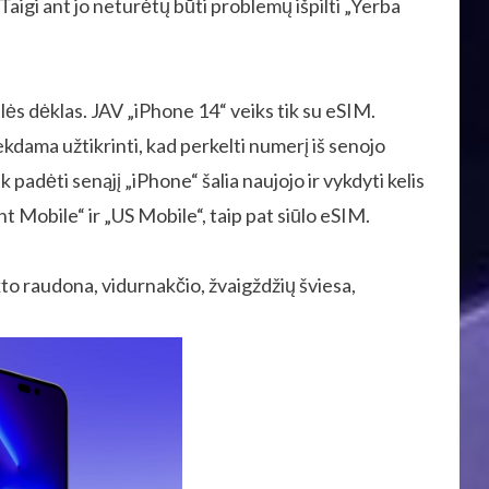
aigi ant jo neturėtų būti problemų išpilti „Yerba
lės dėklas. JAV „iPhone 14“ veiks tik su eSIM.
kdama užtikrinti, kad perkelti numerį iš senojo
k padėti senąjį „iPhone“ šalia naujojo ir vykdyti kelis
 Mobile“ ir „US Mobile“, taip pat siūlo eSIM.
to raudona, vidurnakčio, žvaigždžių šviesa,