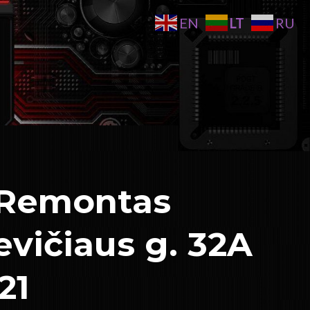
LT
EN
RU
ų Remontas
vičiaus g. 32A
21