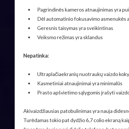
Pagrindinės kameros atnaujinimas yra pu
Dėl automatinio fokusavimo asmenukės a
Geresnis taisymas yra sveikintinas
Veiksmo režimas yra sklandus
Nepatinka:
Ultraplačiaekranių nuotraukų vaizdo kok
Kasmetiniai atnaujinimai yra minimalūs
Prasto apšvietimo sąlygomis įrašyti vaizdo 
Akivaizdžiausias patobulinimas yra nauja didesn
Turėdamas tokio pat dydžio 6,7 colio ekraną kaip