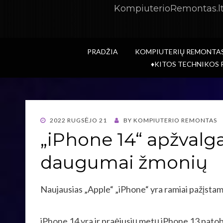
KompiuterioRemontas.lt 
PRADŽIA
KOMPIUTERIŲ REMONTA
♦KITOS TECHNIKOS
POSTED
2022 RUGSĖJO 21
BY
KOMPIUTERIO REMONTAS
ON
„iPhone 14“ apžvalg
daugumai žmonių
Naujausias „Apple“ „iPhone“ yra ramiai pažįstam
iPhone 14 yra ir praėjusių metų iPhone 13 patob