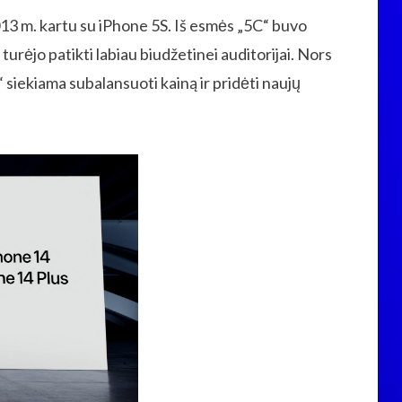
13 m. kartu su iPhone 5S. Iš esmės „5C“ buvo
urėjo patikti labiau biudžetinei auditorijai. Nors
siekiama subalansuoti kainą ir pridėti naujų