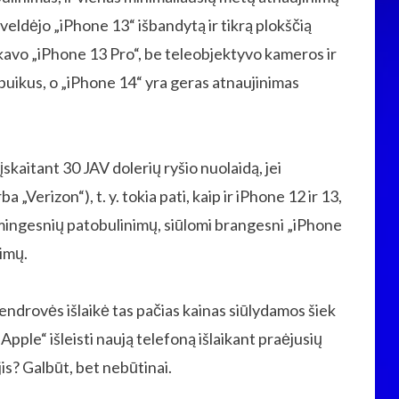
aveldėjo „iPhone 13“ išbandytą ir tikrą plokščią
akavo „iPhone 13 Pro“, be teleobjektyvo kameros ir
puikus, o „iPhone 14“ yra geras atnaujinimas
skaitant 30 JAV dolerių ryšio nuolaidą, jei
 „Verizon“), t. y. tokia pati, kaip ir iPhone 12 ir 13,
ikšmingesnių patobulinimų, siūlomi brangesni „iPhone
nimų.
bendrovės išlaikė tas pačias kainas siūlydamos šiek
pple“ išleisti naują telefoną išlaikant praėjusių
jis? Galbūt, bet nebūtinai.