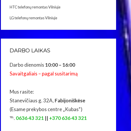
HTC telefonų remontas Vilniuje
LG telefonų remontas Vilniuje
DARBO LAIKAS
Darbo dienomis
10:00 – 16:00
Savaitgaliais – pagal susitarimą
Mus rasite:
Stanevičiaus g. 32A,
Fabijoniškėse
(Esame prekybos centre „Kubas“)
℡.
0636 43 321
||
+370 636 43 321