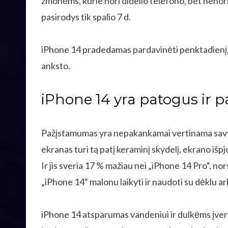
žmonėms, kurie nori didelio telefono, bet nenori
pasirodys tik spalio 7 d.
iPhone 14 pradedamas pardavinėti penktadienį, rug
anksto.
iPhone 14 yra patogus ir 
Pažįstamumas yra nepakankamai vertinama savyb
ekranas turi tą patį keraminį skydelį, ekrano išpj
Ir jis sveria 17 % mažiau nei „iPhone 14 Pro“, no
„iPhone 14“ malonu laikyti ir naudoti su dėklu ar
iPhone 14 atsparumas vandeniui ir dulkėms įvertin