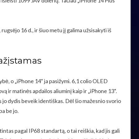
 išleisti 1099 JAV dolerių. Tačiau „iPhone 14 Plus“
sėjo 16 d., ir šiuo metu jį galima užsisakyti iš
pažįstamas
ė, o „iPhone 14“ ja pasižymi. 6,1 colio OLED
ovą ir matinės apdailos aliuminį kaip ir „iPhone 13“.
rs jo dydis beveik identiškas. Dėl šio mažesnio svorio
ba be jo.
tas pagal IP68 standartą, o tai reiškia, kad jis gali