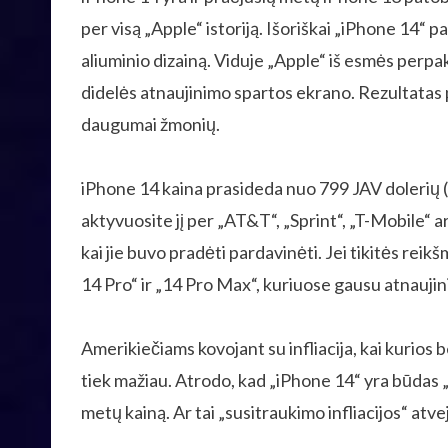
per visą „Apple“ istoriją. Išoriškai „iPhone 14“ p
aliuminio dizainą. Viduje „Apple“ iš esmės perp
didelės atnaujinimo spartos ekrano. Rezultatas 
daugumai žmonių.
iPhone 14 kaina prasideda nuo 799 JAV dolerių (į
aktyvuosite jį per „AT&T“, „Sprint“, „T-Mobile“ arba
kai jie buvo pradėti pardavinėti. Jei tikitės re
14 Pro“ ir „14 Pro Max“, kuriuose gausu atnauji
Amerikiečiams kovojant su infliacija, kai kurios 
tiek mažiau. Atrodo, kad „iPhone 14“ yra būdas „A
metų kainą. Ar tai „susitraukimo infliacijos“ atve