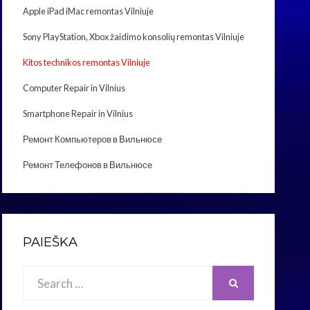
Apple iPad iMac remontas Vilniuje
Sony PlayStation, Xbox žaidimo konsolių remontas Vilniuje
Kitos technikos remontas Vilniuje
Computer Repair in Vilnius
Smartphone Repair in Vilnius
Ремонт Компьютеров в Вильнюсе
Ремонт Телефонов в Вильнюсе
PAIEŠKA
Search
SEARCH
for: