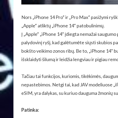
Nors „iPhone 14 Pro“ ir „Pro Max“ pasižymi ryšk
„Apple“ atliktų „iPhone 14“ patobulinimų.
Į „Apple“ „iPhone 14“ įdiegta nemažai saugumo pr
palydovinį ryšį, kad galėtumėte siųsti skubios p
bokšto veikimo zonos ribų. Be to, „iPhone 14“ bu
išsklaidyti šilumą ir leidžia lengviau ir pigiau re
Tačiau tai funkcijos, kuriomis, tikėkimės, daugu
nepastebimos. Netgi tai, kad JAV modeliuose „iPh
eSIM, yra dalykas, su kuriuo dauguma žmonių sus
Patinka: