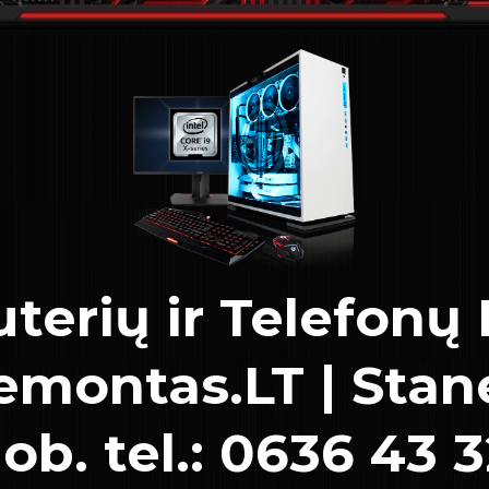
terių ir Telefon
montas.LT | Stane
ob. tel.: 0636 43 3