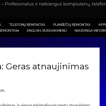
– Profesionalus ir nebrangus kompiuterių, telefon
S
TELEFONŲ REMONTAS
PLANŠEČIŲ REMONTAS
APP
 REMONTAS♦
ENGLISH, RUSSIAN MENU
NAUDINGA INFORM
a: Geras atnaujinimas
as.
ulinimas, ir vienas minimaliausių metų atnaujinimų