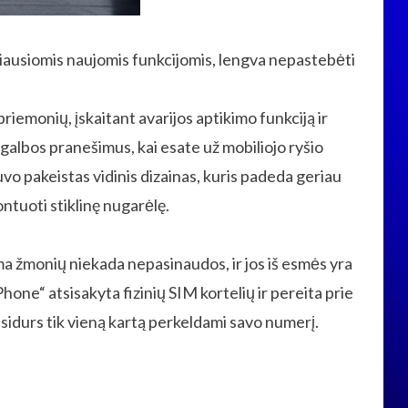
iausiomis naujomis funkcijomis, lengva nepastebėti
iemonių, įskaitant avarijos aptikimo funkciją ir
agalbos pranešimus, kai esate už mobiliojo ryšio
vo pakeistas vidinis dizainas, kuris padeda geriau
montuoti stiklinę nugarėlę.
ma žmonių niekada nepasinaudos, ir jos iš esmės yra
one“ atsisakyta fizinių SIM kortelių ir pereita prie
idurs tik vieną kartą perkeldami savo numerį.