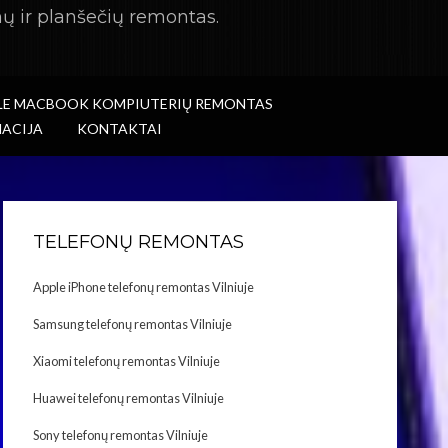
ų ir planšečių remontas.
LE MACBOOK KOMPIUTERIŲ REMONTAS
ACIJA
KONTAKTAI
TELEFONŲ REMONTAS
Apple iPhone telefonų remontas Vilniuje
Samsung telefonų remontas Vilniuje
Xiaomi telefonų remontas Vilniuje
Huawei telefonų remontas Vilniuje
Sony telefonų remontas Vilniuje