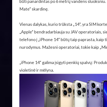
būti panardintas po 6 metrų vandens sluoksniu. T
Mate“ skardinę.
Vienas dalykas, kurio trūksta „14“, yra SIM korte
„Apple“ bendradarbiauja su JAV operatoriais, sie
telefono į „iPhone 14“ būtų taip paprasta, kaip ti
nurodymus. Mažesni operatoriai, tokie kaip „Mint
„iPhone 14“ galima įsigyti penkių spalvų: Produk
violetinė ir mėlyna.